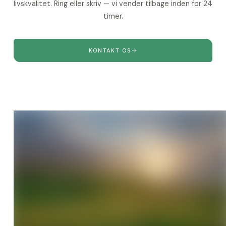
livskvalitet. Ring eller skriv — vi vender tilbage inden for 24
timer.
KONTAKT OS
Sådan arbejder vi
Materialer & kvalitet
Projekter
Om os
Garanti & tryghed
Spørgsmål & svar
Cookie- & privatlivspolitik