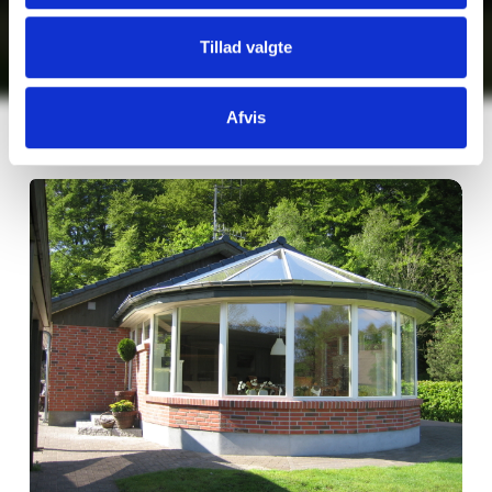
Jesper Søgaard Nielsen
Tillad valgte
DIREKTØR, VILA SYSTEM A/S
Afvis