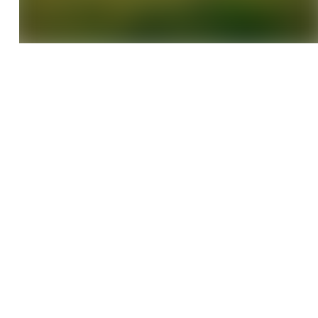
Udestuer
Orangerier
Vinterhaver
Tilbygninger