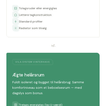
Tolagsruder eller energiglas
Lettere tagkonstruktion
Standard profiler
Radiator som tilvalg
vs.
VILA SYSTEM VINTERHAVE
Ægte helårsrum
Fuldt isoleret og bygget til helårsbrug. Samme
komfortniveau som et beboelsesrum — med
dagslys som bonus.
Trelags energiglas (lav U-værdi)