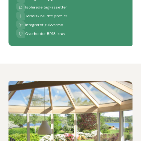
Isolerede tagkassetter
Termisk brudte profiler
Integreret gulvvarme
Overholder BR18-krav