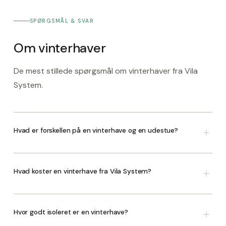
SPØRGSMÅL & SVAR
Om vinterhaver
De mest stillede spørgsmål om vinterhaver fra Vila
System.
Hvad er forskellen på en vinterhave og en udestue?
En vinterhave er fuldt isoleret og bygget til helårsbrug med
samme komfortkrav som et beboelsesrum. Den har
Hvad koster en vinterhave fra Vila System?
isolerede tagkassetter, termisk brudte profiler, trelags
energiglas og integreret gulvvarme. En udestue er lettere i
En komplet vinterhave med fundament, gulvvarme, isoleret
sin konstruktion og primært designet til tre-sæsons brug.
konstruktion og finish starter typisk fra 350.000 kr. inkl.
Hvor godt isoleret er en vinterhave?
moms. Den endelige pris afhænger af størrelse,