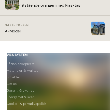
Fritstående orangeri med Rias-tag
NÆSTE PROJEKT
A-Model
VILA SYSTEM
Sådan arbejder vi
Materialer & kvalitet
Projekter
Om os
Garanti & tryghed
Spørgsmål & svar
Cookie- & privatlivspolitik