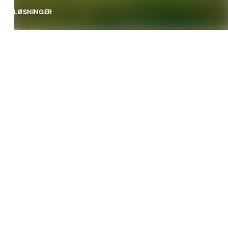
LØSNINGER
Udestuer
Orangerier
Vinterhaver
Tilbygninger
KONTAKT
9854 4444
Man–Tors 8–16, Fre 8–14
vila@vilaudestuer.dk
Viborg Landevej 7, 9500 Hobro
SIDEN 1989