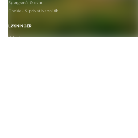
Spørgsmål & svar
Cookie- & privatlivspolitik
LØSNINGER
Udestuer
Orangerier
Vinterhaver
Tilbygninger
KONTAKT
9854 4444
Man–Tors 8–16, Fre 8–14
vila@vilaudestuer.dk
Viborg Landevej 7, 9500 Hobro