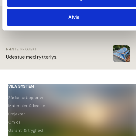
Afvis
FORRIGE PROJEKT
A-model udestue med solindtag
NÆSTE PROJEKT
Udestue med rytterlys.
VILA SYSTEM
Sådan arbejder vi
Materialer & kvalitet
Projekter
Om os
Garanti & tryghed