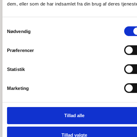
dem, eller som de har indsamlet fra din brug af deres tjeneste
7-LAGS SOLAFVISTE TAG
Træ-alu
Samtykkevalg
Nødvendig
Præferencer
TYPE
Ensidet vinterhave
Statistik
Marketing
MATERIALE
Tillad alle
Aluminium (antracitgrå)
Tillad valgte