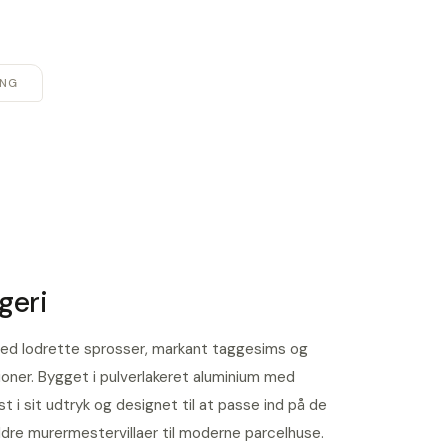
ING
geri
med lodrette sprosser, markant taggesims og
ner. Bygget i pulverlakeret aluminium med
st i sit udtryk og designet til at passe ind på de
ldre murermestervillaer til moderne parcelhuse.
Trelags energiglas
Sadeltag med gesims