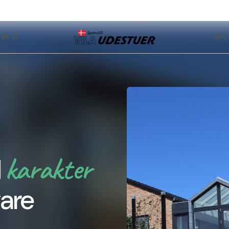
ER VI
PRO
karakter
d
vare
ngeri. Et ægte orangeri
gør det til mere end