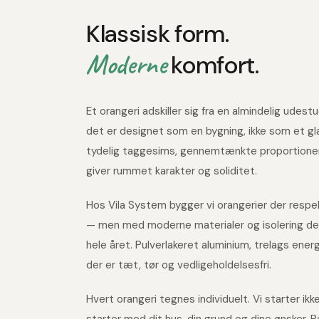
Klassisk form.
Moderne
komfort.
Et orangeri adskiller sig fra en almindelig udes
det er designet som en bygning, ikke som et gl
tydelig taggesims, gennemtænkte proportioner
giver rummet karakter og soliditet.
Hos Vila System bygger vi orangerier der respe
— men med moderne materialer og isolering de
hele året. Pulverlakeret aluminium, trelags ener
der er tæt, tør og vedligeholdelsesfri.
Hvert orangeri tegnes individuelt. Vi starter ik
starter med dit hus, din grund og dine ønsker. R
ud som om det altid har været der.