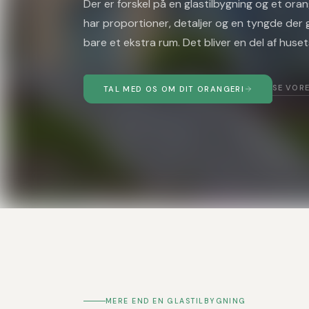
Byg Garanti og fuld sikkerhed
KONTAKT OS
Karnapper og udvidelser
bare et ekstra rum. Det bliver en del af huset
Spørgsmål & svar
Det du bør vide inden du starter
SE VOR
TAL MED OS OM DIT ORANGERI
MERE END EN GLASTILBYGNING