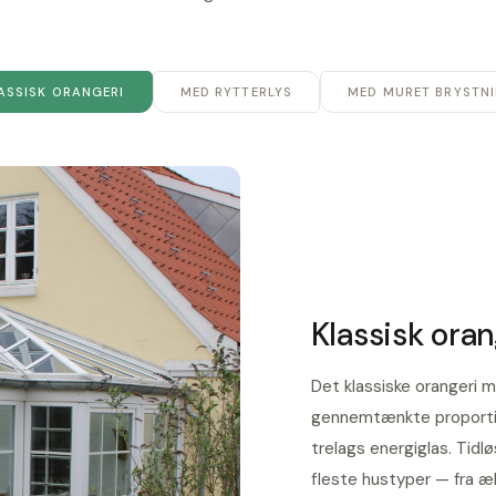
ASSISK ORANGERI
MED RYTTERLYS
MED MURET BRYSTN
Klassisk oran
Det klassiske orangeri 
gennemtænkte proportio
trelags energiglas. Tidlø
fleste hustyper — fra æ
Pulverlakeret aluminium