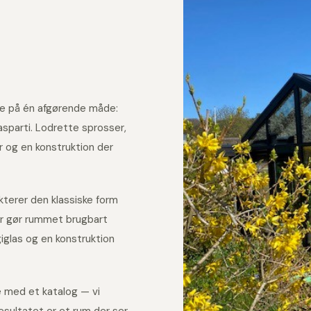
tue på én afgørende måde:
asparti. Lodrette sprosser,
 og en konstruktion der
kterer den klassiske form
r gør rummet brugbart
giglas og en konstruktion
ke med et katalog — vi
esultatet er et rum der ser