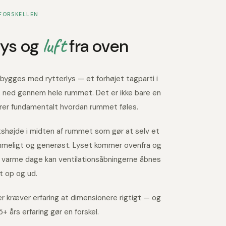
luft
lys og
fra oven
bygges med rytterlys — et forhøjet tagparti i
 ned gennem hele rummet. Det er ikke bare en
rer fundamentalt hvordan rummet føles.
ftshøjde i midten af rummet som gør at selv et
mmeligt og generøst. Lyset kommer ovenfra og
på varme dage kan ventilationsåbningerne åbnes
t op og ud.
er kræver erfaring at dimensionere rigtigt — og
+ års erfaring gør en forskel.