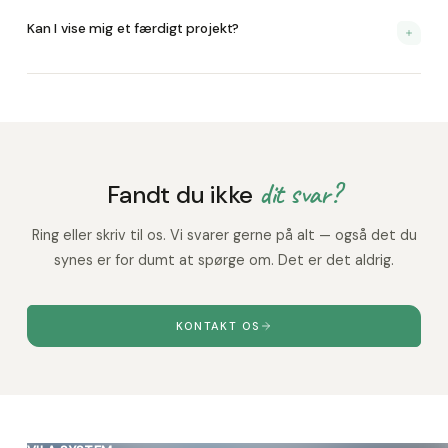
Der er lyd — skæring, boring, samling. Men vi arbejder i
aftalte tidsrum og rydder op dagligt. De fleste bor hjemme
Kan I vise mig et færdigt projekt?
under hele forløbet.
Ja. Vi arrangerer gerne besøg hos en eksisterende kunde, så
du kan se kvaliteten i virkeligheden.
dit svar?
Fandt du ikke
Ring eller skriv til os. Vi svarer gerne på alt — også det du
synes er for dumt at spørge om. Det er det aldrig.
KONTAKT OS