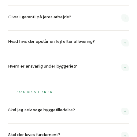
Ja. Vi har været tilsluttet i mange år. Det er en bevidst
prioritering for vores kunders sikkerhed.
Giver I garanti på jeres arbejde?
Ja. Ud over Byg Garanti giver vi garanti på vores
konstruktioner. Vi står ved det vi bygger.
Hvad hvis der opstår en fejl efter aflevering?
Ring til Jesper. Vi løser det. Det er ikke mere kompliceret
end det.
Hvem er ansvarlig under byggeriet?
Vi er. Som hovedentreprenør bærer vi det fulde ansvar —
fundament, konstruktion, el, VVS, isolering og finish.
PRAKTISK & TEKNISK
Skal jeg selv søge byggetilladelse?
Nej. Vi håndterer alt, inklusiv byggetilladelse.
Skal der laves fundament?