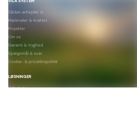
VILA SYSTEM
Sådan arbejder vi
Materialer & kvalitet
Projekter
Om os
Garanti & tryghed
Spørgsmål & svar
Cookie- & privatlivspolitik
LØSNINGER
Udestuer
Orangerier
Vinterhaver
Tilbygninger
KONTAKT