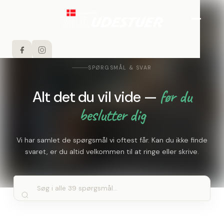
SPØRGSMÅL & SVAR
før du
Alt det du vil vide —
LØSNINGER
beslutter dig
Udestuer
SÅDAN ARBEJDER VI
Tegnet til jeres hus, bygget i Hobro
Vi har samlet de spørgsmål vi oftest får. Kan du ikke finde
Proces & forløb
PROJEKTER
Orangerier
svaret, er du altid velkommen til at ringe eller skrive.
Fra samtale til aflevering
Klassisk karakter, holdbare materialer
OM OS
Materialer & kvalitet
Vinterhaver
Træ, glas og konstruktion
Isoleret helårsrum med dagslys
Garanti & tryghed
Tilbygninger
Byg Garanti og fuld sikkerhed
KONTAKT OS
Karnapper og udvidelser