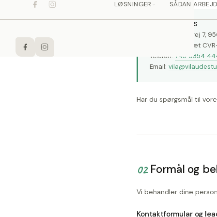
Vila System A/S
Viborg Landevej 7, 9
CVR-nr.: [indsæt CVR-
Telefon:
+45 9854 44
Email:
vila@vilaudestu
Har du spørgsmål til vor
02
Formål og be
Vi behandler dine person
Kontaktformular og le