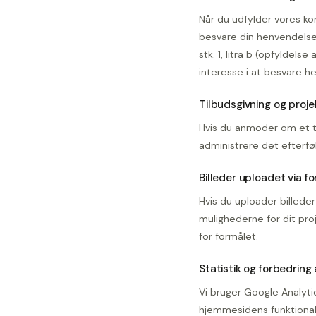
Når du udfylder vores kon
besvare din henvendelse 
stk. 1, litra b (opfyldels
interesse i at besvare h
Tilbudsgivning og proje
Hvis du anmoder om et ti
administrere det efterfølg
Billeder uploadet via f
Hvis du uploader billeder
mulighederne for dit pro
for formålet.
Statistik og forbedring
Vi bruger Google Analyti
hjemmesidens funktionalit