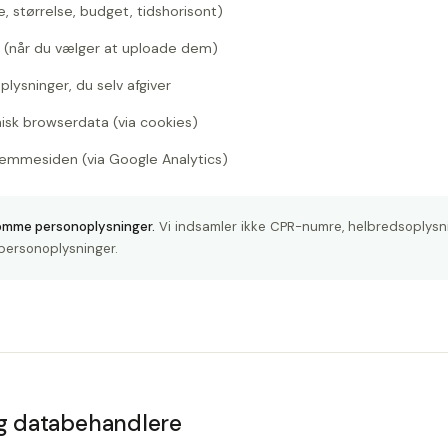
, størrelse, budget, tidshorisont)
ig (når du vælger at uploade dem)
lysninger, du selv afgiver
isk browserdata (via cookies)
emmesiden (via Google Analytics)
somme personoplysninger.
Vi indsamler ikke CPR-numre, helbredsoplysni
 personoplysninger.
g databehandlere