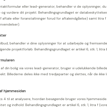
taktformular eller lead-generator, behandler vi de oplysninger, du 
og vurdere dit projekt. Behandlingsgrundlaget er databeskyttelsesf
e af aftale eller foranstaltninger forud for aftaleindgåelse) samt litra 
envendelser).
kter
lbud, behandler vi dine oplysninger for at udarbejde og fremsend
ende projektforløb. Behandlingsgrundlaget er artikel 6, stk. 1, litra 
ormularen
 af din bolig via vores lead-generator, bruger vi udelukkende billede
jekt. Billederne deles ikke med tredjeparter og slettes, når de ikk
 af hjemmesiden
cs 4 til at analysere, hvordan besøgende bruger vores hjemmeside.
et og indhold. Behandlingsgrundlaget er artikel 6, stk. 1, litra f (vor