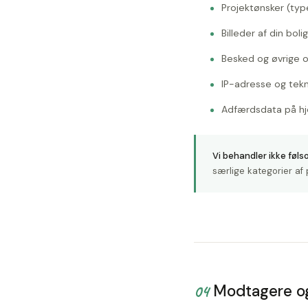
Projektønsker (type
Billeder af din bol
Besked og øvrige op
IP-adresse og tekn
Adfærdsdata på hj
Vi behandler ikke føl
særlige kategorier af
04
Modtagere o