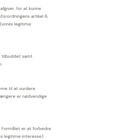
afgiver, for at kunne
orordningens artikel 6,
f (vores legitime
e tilbuddet samt
b.
rne til at vurdere
e længere er nødvendige
 Formålet er at forbedre
es legitime interesse)