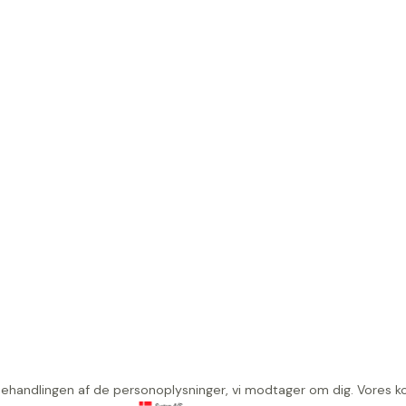
redjelande
riode
r
g
g
 behandlingen af de personoplysninger, vi modtager om dig. Vores k